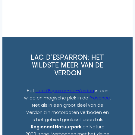
Esparron
LAC D’ESPARRON: HET
WILDSTE MEER VAN DE
VERDON
Het
Lac d’Esparron-de-Verdon
is een
wilde en magische plek in de
Provence
.
Net als in een groot deel van de
Verdon zijn motorboten verboden en
is het gebied geclassificeerd als
Regionaal Natuurpark
en Natura
2000-zone. Verbonden met het kleine