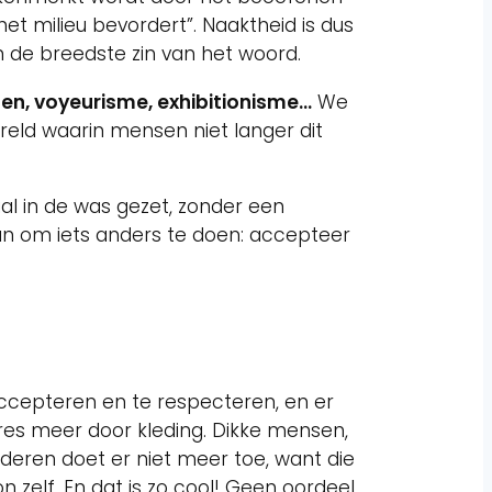
t milieu bevordert”. Naaktheid is dus
 de breedste zin van het woord.
en, voyeurisme, exhibitionisme…
We
eld waarin mensen niet langer dit
l in de was gezet, zonder een
an om iets anders te doen: accepteer
e accepteren en te respecteren, en er
ères meer door kleding. Dikke mensen,
deren doet er niet meer toe, want die
 zelf. En dat is zo cool! Geen oordeel