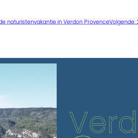
e naturistenvakantie in Verdon Provence
Volgende:
Ver