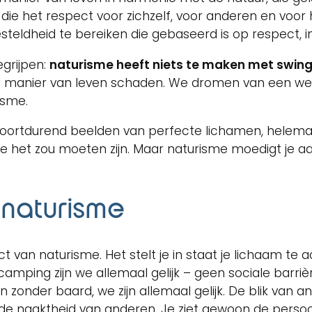
e het respect voor zichzelf, voor anderen en voor he
ldheid te bereiken die gebaseerd is op respect, in
grijpen:
naturisme heeft niets te maken met swing
e manier van leven schaden. We dromen van een wer
isme.
voortdurend beelden van perfecte lichamen, helemaa
oe het zou moeten zijn. Maar naturisme moedigt je a
 naturisme
ect van naturisme. Het stelt je in staat je lichaam t
camping zijn we allemaal gelijk – geen sociale barri
nder baard, we zijn allemaal gelijk. De blik van an
 de naaktheid van anderen. Je ziet gewoon de persoon